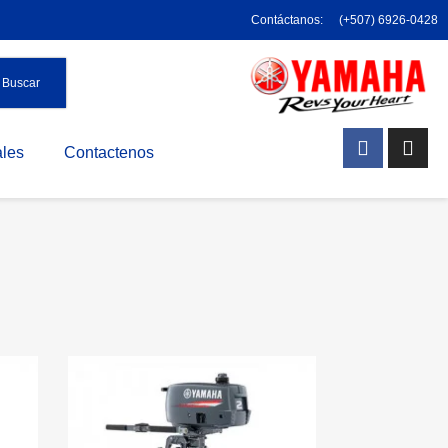
Contáctanos:
(+507) 6926-0428
Buscar
les
Contactenos